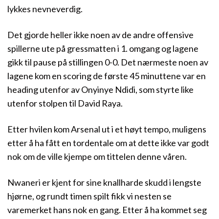
lykkes nevneverdig.
Det gjorde heller ikke noen av de andre offensive
spillerne ute på gressmatten i 1. omgang og lagene
gikk til pause på stillingen 0-0. Det nærmeste noen av
lagene kom en scoring de første 45 minuttene var en
heading utenfor av Onyinye Ndidi, som styrte like
utenfor stolpen til David Raya.
Etter hvilen kom Arsenal ut i et høyt tempo, muligens
etter å ha fått en tordentale om at dette ikke var godt
nok om de ville kjempe om tittelen denne våren.
Nwaneri er kjent for sine knallharde skudd i lengste
hjørne, og rundt timen spilt fikk vi nesten se
varemerket hans nok en gang. Etter å ha kommet seg