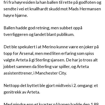
fri fra høyresiden la han ballen til rette på godfoten og
sendte i vei et knallhardt skudd mot Mads Hermansen
høyre hjørne.
Ballen hadde god retning, men subbet oppå
tverrliggeren og landet blant publikum.
Det ble spekulert i at Merino kunne være en joker på
topp for Arsenal, men med liten erfaring som spiss
valgte Arteta å gi Sterling sjansen. De har jo tross alt
jobbet sammen da Sterling var spiller, og Arteta
assistenttrener, i Manchester City.
Nettopp det byttet ble gjort midtveis i 2. omgang: et
genitrekk av Arteta.
Med mindre enn et kvarter på banen hadde den 1.89