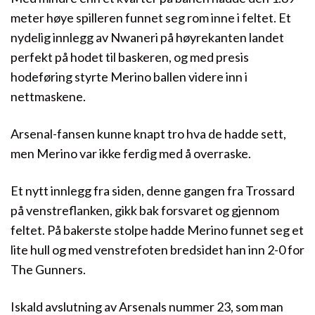
meter høye spilleren funnet seg rom inne i feltet. Et
nydelig innlegg av Nwaneri på høyrekanten landet
perfekt på hodet til baskeren, og med presis
hodeføring styrte Merino ballen videre inn i
nettmaskene.
Arsenal-fansen kunne knapt tro hva de hadde sett,
men Merino var ikke ferdig med å overraske.
Et nytt innlegg fra siden, denne gangen fra Trossard
på venstreflanken, gikk bak forsvaret og gjennom
feltet. På bakerste stolpe hadde Merino funnet seg et
lite hull og med venstrefoten bredsidet han inn 2-0 for
The Gunners.
Iskald avslutning av Arsenals nummer 23, som man