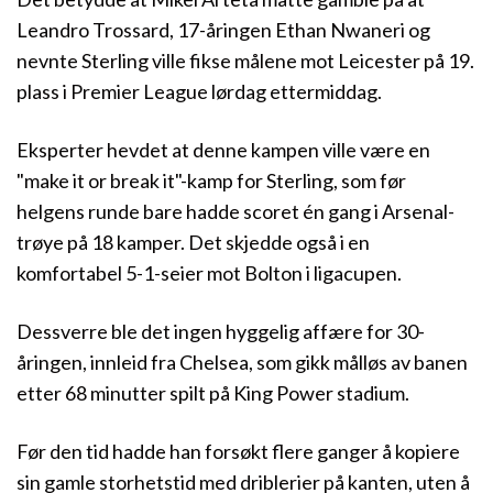
Leandro Trossard, 17-åringen Ethan Nwaneri og
nevnte Sterling ville fikse målene mot Leicester på 19.
plass i Premier League lørdag ettermiddag.
Eksperter hevdet at denne kampen ville være en
"make it or break it"-kamp for Sterling, som før
helgens runde bare hadde scoret én gang i Arsenal-
trøye på 18 kamper. Det skjedde også i en
komfortabel 5-1-seier mot Bolton i ligacupen.
Dessverre ble det ingen hyggelig affære for 30-
åringen, innleid fra Chelsea, som gikk målløs av banen
etter 68 minutter spilt på King Power stadium.
Før den tid hadde han forsøkt flere ganger å kopiere
sin gamle storhetstid med driblerier på kanten, uten å