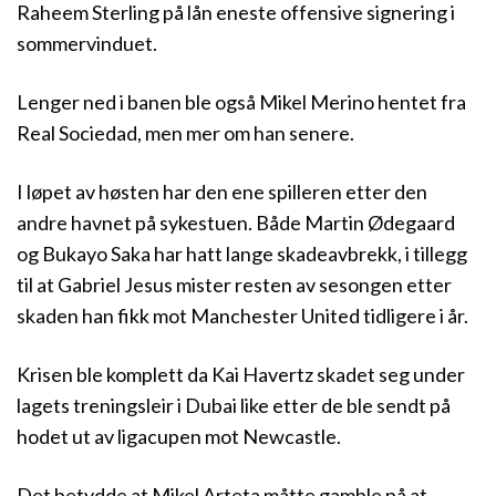
Raheem Sterling på lån eneste offensive signering i
sommervinduet.
Lenger ned i banen ble også Mikel Merino hentet fra
Real Sociedad, men mer om han senere.
I løpet av høsten har den ene spilleren etter den
andre havnet på sykestuen. Både Martin Ødegaard
og Bukayo Saka har hatt lange skadeavbrekk, i tillegg
til at Gabriel Jesus mister resten av sesongen etter
skaden han fikk mot Manchester United tidligere i år.
Krisen ble komplett da Kai Havertz skadet seg under
lagets treningsleir i Dubai like etter de ble sendt på
hodet ut av ligacupen mot Newcastle.
Det betydde at Mikel Arteta måtte gamble på at