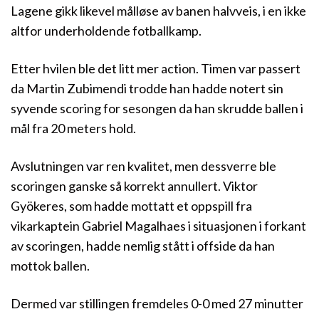
Lagene gikk likevel målløse av banen halvveis, i en ikke
altfor underholdende fotballkamp.
Etter hvilen ble det litt mer action. Timen var passert
da Martin Zubimendi trodde han hadde notert sin
syvende scoring for sesongen da han skrudde ballen i
mål fra 20 meters hold.
Avslutningen var ren kvalitet, men dessverre ble
scoringen ganske så korrekt annullert. Viktor
Gyökeres, som hadde mottatt et oppspill fra
vikarkaptein Gabriel Magalhaes i situasjonen i forkant
av scoringen, hadde nemlig stått i offside da han
mottok ballen.
Dermed var stillingen fremdeles 0-0 med 27 minutter