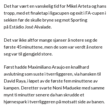
Det har vært en vanskelig tid for Mikel Arteta og hans
tropp, med et finaletap i ligacupen og exit i FA-cupen i
sekken før de skulle bryne seg mot Sporting
på Estádio José Alvalade.
Det var ikke altfor mange sjanser å notere seg de
første 45 minuttene, men de som var verdt å notere
seg var til gjengjeld store.
Først hadde Maximiliano Araujo en knallhard
avslutning som suste i tverrliggeren, via hansken til
David Raya, i løpet av de første fem minuttene av
kampen. Deretter svarte Noni Madueke med samme
mynt ti minutter senere da han skrudde et
hjørnespark i tverrliggeren på motsatt side av banen.