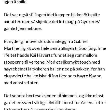
igjen å spille.
Det var også stillingen idet kampen bikket 90 spilte
minutter, men så skjedde det litt magi på Gyökeres'
gamle hjemmebane.
Et nydelig innoverskrudd innlegg fra Gabriel
Martinelli gikk over hele sentrallinjen til Sporting. Inne
i feltet hadde Kai Havertz funnet seg rom mellom
stopperne til vertene. Med et silkemykt touch med
høyrebeinet la tyskeren ballen ned på bakken, før han
ekspederte ballen iskaldt inn i keepers høyre hjørne
med venstrefoten.
Det sendte borteseksjonen til himmels, og ikke minst
ga det en svært viktig selvtillitsboost for Arsenal etter
to tunge tap på rappen de siste ukene.